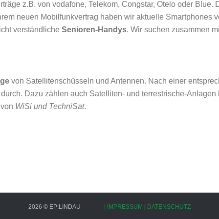
träge z.B. von vodafone, Telekom, Congstar, Otelo oder Blue. 
hrem neuen Mobilfunkvertrag haben wir aktuelle Smartphones 
icht verständliche
Senioren-Handys
. Wir suchen zusammen mi
age
von Satellitenschüsseln und Antennen. Nach einer entspre
durch. Dazu zählen auch Satelliten- und terrestrische-Anlagen
r von
WiSi und TechniSat
.
2026
©
EP:LINDAU
| IMPRESSUM
|
DATENSCHUTZ